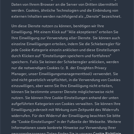
Regionalfaktoren, Sonderausstattungen und der individuelle
Daten von Ihrem Browser an die Server von Dritten übermittelt
werden. Cookies, ähnliche Technologien und die Einbindung von
Zustand Ihres Fahrzeugs können hier nicht vollends
externen Inhalten werden nachfolgend als „Dienste“ bezeichnet.
berücksichtigt werden. Aus diesen Gründen kann die
endgültige Bewertung erst nach einer Prüfung des Fahrzeugs
Um diese Dienste nutzen zu können, benötigen wir Ihre
Einwilligung. Mit einem Klick auf "Alle akzeptieren" erteilen Sie
durch den Audi Partner bzw. einen Kfz-Sachverständigen
Ihre Einwilligung zur Verwendung aller Dienste. Sie können auch
erfolgen.
einzelne Einwilligungen erteilen, indem Sie die Schieberegler für
jede Cookie-Kategorie einzeln anklicken und diese Einstellungen
3
Ein Angebot der Audi Leasing, Zweigniederlassung der
durch Klicken auf "Einstellungen speichern und fortfahren"
Volkswagen Leasing GmbH, Gifhorner Str. 57, 38112
speichern. Falls Sie keinen der Schieberegler anklicken, werden
Braunschweig, für Privatkunden und gewerbliche
nur die notwendigen Cookies (z. B. der Ensighten Privacy
Einzelabnehmer.
Manager, unser Einwilligungsmanagementtool) verwendet. Sie
sind nicht gesetzlich verpflichtet, in die Verwendung von Cookies
4
Diese Leistung umfasst den Anspruch auf eine begrenzte
einzuwilligen, aber wenn Sie Ihre Einwilligung nicht erteilen,
können Sie bestimmte unserer Dienste möglicherweise nicht
Übernahme der Kosten bis zu 35 Euro für Ersatzmobilität (z.B.
nutzen. Sie können Ihre Cookie-Einstellungen anhand der unten
Mietwagen). Der Partner entscheidet über die Art der
aufgeführten Kategorien von Cookies verwalten. Sie können Ihre
Ersatzmobilität. Die Ersatzmobilität gilt nur in
Einwilligung jederzeit mit Wirkung zum Zeitpunkt des Widerrufs
Zusammenhang mit Leistungen, die durch die Dienstleistung
widerrufen. Für den Widerruf der Einwilligung beachten Sie bitte
abgedeckt werden. Sie wird für einen Tag je Wartung oder
die "Cookie-Einstellungen" in der Fußzeile der Webseite. Weitere
Informationen sowie konkrete Hinweise zur Verwendung Ihrer
Inspektion gewährt.
personenbezogenen Daten finden Sie in unserer
Cookie Richtlinie
,