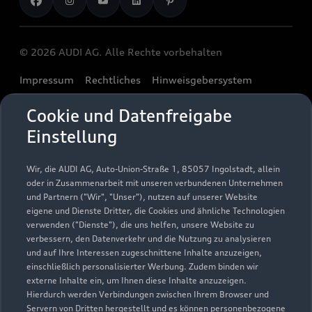
Geschäftskunden
Karriere
myAudi
Häufige Fragen (FAQ)
Investor Relations
© 2026 AUDI AG. Alle Rechte vorbehalten
Audi Online Beratung
Presse & Media Center
Impressum
Rechtliches
Hinweisgebersystem
Online-Terminvereinbarung
Datenschutz
Datenschutzinformation
Cookie-Einstellungen
Servicekontakt
Cookie und Datenfreigabe
Cookie-Richtlinie
Barrierefreiheit
Audi erleben
Einstellung
Digital Services Act
EU Data Act
Bordbuch & Bedienungsanleitungen
Newsletter
Verträge kündigen
Wir, die AUDI AG, Auto-Union-Straße 1, 85057 Ingolstadt, allein
oder in Zusammenarbeit mit unseren verbundenen Unternehmen
1
Ein Service der AUTOHAUSEN® AG, In der Spöck 4, 77656
und Partnern ("Wir", "Unser"), nutzen auf unserer Website
Offenburg in Kooperation mit unseren Audi Partnern.
eigene und Dienste Dritter, die Cookies und ähnliche Technologien
verwenden ("Dienste"), die uns helfen, unsere Website zu
2
Der gezeigte Ankaufswert spiegelt den aktuellen Ankaufswert
verbessern, den Datenverkehr und die Nutzung zu analysieren
und auf Ihre Interessen zugeschnittene Inhalte anzuzeigen,
Ihres Gebrauchten für den Ankauf oder die Inzahlungnahme
einschließlich personalisierter Werbung. Zudem binden wir
durch den Händler wider. Wir nutzen dafür sowohl DAT
externe Inhalte ein, um Ihnen diese Inhalte anzuzeigen.
Marktdaten als auch aktuelle Marktpreise. Der gezeigte Wert
Hierdurch werden Verbindungen zwischen Ihrem Browser und
dient zur Orientierung - Wert beeinflussende
Servern von Dritten hergestellt und es können personenbezogene