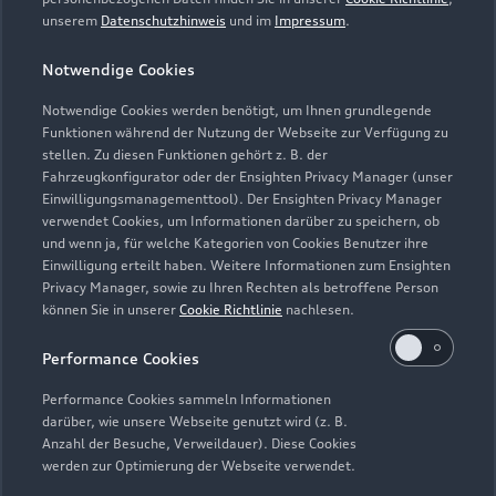
unserem
Datenschutzhinweis
und im
Impressum
.
5
Dieses Angebot ergänzt die in den Fahrzeugen enthaltene Audi
Anschlussgarantie der AUDI AG, Ingolstadt, um die
Notwendige Cookies
Dienstleistung Inspektion und Verschleiß der Audi Leasing,
Zweigniederlassung der Volkswagen Leasing GmbH,
Notwendige Cookies werden benötigt, um Ihnen grundlegende
Braunschweig. Nur für Audi Werksdienstwagen und Audi
Funktionen während der Nutzung der Webseite zur Verfügung zu
stellen. Zu diesen Funktionen gehört z. B. der
Mietfahrzeuge mit einer Audi Anschlussgarantie bis zu einem
Fahrzeugkonfigurator oder der Ensighten Privacy Manager (unser
Fahrzeugalter von 24 Monaten und 30.000 km
Einwilligungsmanagementtool). Der Ensighten Privacy Manager
Gesamtfahrleistung (Stichtag: Datum der Ummeldung auf den
verwendet Cookies, um Informationen darüber zu speichern, ob
neuen Gebrauchtwagenkunden). Für private und gewerbliche
und wenn ja, für welche Kategorien von Cookies Benutzer ihre
Einzelabnehmer sowie ausge wählte Sonderabnehmer.
Einwilligung erteilt haben. Weitere Informationen zum Ensighten
Privacy Manager, sowie zu Ihren Rechten als betroffene Person
6
Junge Gebrauchtwagen sind ehemalige Audi Mietfahrzeuge
können Sie in unserer
Cookie Richtlinie
nachlesen.
(AMF) oder Audi Werksdienstwagen (WDW) der AUDI AG mit
Performance Cookies
einem Fahrzeugalter von max. 24 Monaten nach
Erstzulassung, die über das Audi Handelsnetz vertrieben
Performance Cookies sammeln Informationen
werden. Ausgenommen hiervon sind händlereigene
darüber, wie unsere Webseite genutzt wird (z. B.
Mietfahrzeuge der Marke Audi, die in der Erstverwendung über
Anzahl der Besuche, Verweildauer). Diese Cookies
werden zur Optimierung der Webseite verwendet.
externe Mietwagengesellschaften wie bspw. EURO-Leasing
GmbH vermietet wurden. Detaillierte Hinweise finden Sie